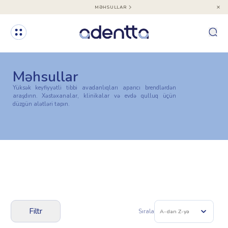
MƏHSULLAR
Məhsullar
Yüksək keyfiyyətli tibbi avadanlıqları aparıcı brendlərdən
araşdırın. Xəstəxanalar, klinikalar və evdə qulluq üçün
düzgün alətləri tapın.
Filtr
Sırala
A-dan Z-yə