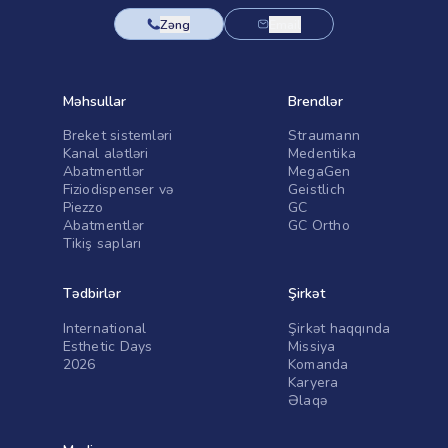
Zəng
Email
Məhsullar
Brendlər
Breket sistemləri
Straumann
Kanal alətləri
Medentika
Abatmentlər
MegaGen
Fiziodispenser və
Geistlich
Piezzo
GC
Abatmentlər
GC Ortho
Tikiş sapları
Tədbirlər
Şirkət
International
Şirkət haqqında
Esthetic Days
Missiya
2026
Komanda
Karyera
Əlaqə