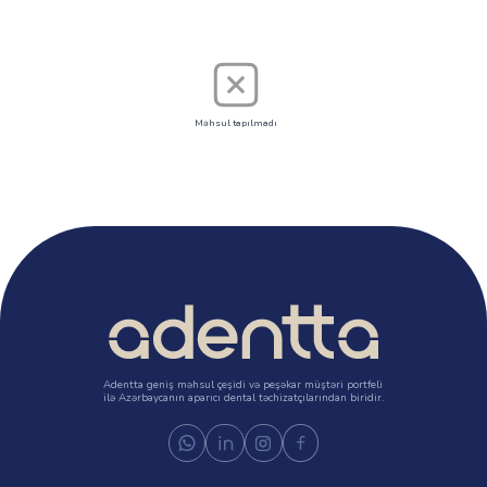
Məhsul tapılmadı
Adentta geniş məhsul çeşidi və peşəkar müştəri portfeli
ilə Azərbaycanın aparıcı dental təchizatçılarından biridir.