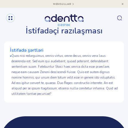
MƏHSULLAR
DƏSTƏK
İstifadəçi razılaşması
İstifadə şərtləri
Quos nisi redarguimus, omnis virtus, omne decus, omnis vera laus
deserenda est. Sed eum qui audiebant, quoad poterant, defendebant
sententiam suam. Fatebuntur Stoici haec omnia dicta esse praeclare,
neque eam causam Zenoni desciscendi fuisse. Quis est autem dignus
nomine hominis, qui unum diem totum velit esse in genere isto voluptatis.
Ad eos igitur convert te, quaeso. Duo Reges: constructio interrete. An est
aliquid per se ipsum flagitiosum, etiamsi nulla comitetur infamia. Quid ad
utilitatem tantae pecuniae?