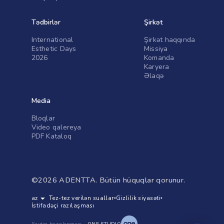
Tədbirlər
Şirkət
International
Şirkət haqqında
Esthetic Days
Missiya
2026
Komanda
Karyera
Əlaqə
Media
Bloqlar
Video qalereya
PDF Kataloq
©
2026
ADENTTA.
Bütün hüquqlar qorunur.
Tez-tez verilən suallar
Gizlilik siyasəti
İstifadəçi razılaşması
Saytın hazırlanması
ONE STUDIO