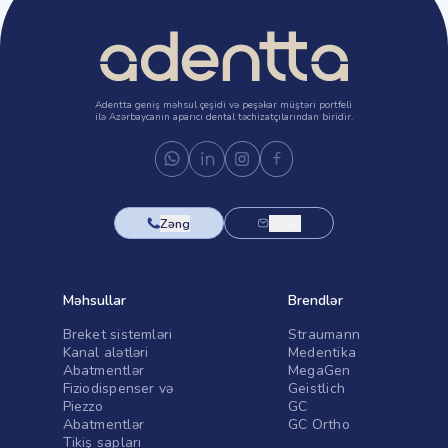
Adentta geniş məhsul çeşidi və peşəkar müştəri portfeli
ilə Azərbaycanın aparıcı dental təchizatçılarından biridir.
Zəng
Email
Məhsullar
Brendlər
Breket sistemləri
Straumann
Kanal alətləri
Medentika
Abatmentlər
MegaGen
Fiziodispenser və
Geistlich
Piezzo
GC
Abatmentlər
GC Ortho
Tikiş sapları