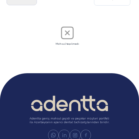
Məhsul tapılmadı
Adentta geniş məhsul çeşidi və peşəkar müştəri portfeli
ilə Azərbaycanın aparıcı dental təchizatçılarından biridir.