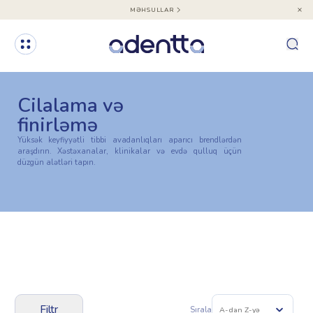
MƏHSULLAR
Cilalama və
finirləmə
Yüksək keyfiyyətli tibbi avadanlıqları aparıcı brendlərdən
araşdırın. Xəstəxanalar, klinikalar və evdə qulluq üçün
düzgün alətləri tapın.
Filtr
Sırala
A-dan Z-yə