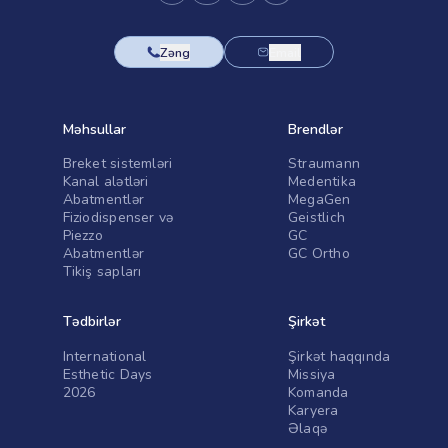
Zəng
Email
Məhsullar
Brendlər
Breket sistemləri
Straumann
Kanal alətləri
Medentika
Abatmentlər
MegaGen
Fiziodispenser və
Geistlich
Piezzo
GC
Abatmentlər
GC Ortho
Tikiş sapları
Tədbirlər
Şirkət
International
Şirkət haqqında
Esthetic Days
Missiya
2026
Komanda
Karyera
Əlaqə