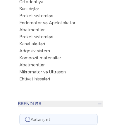
Ortodontiya
Süni dişlər
Breket sistemləri
Endomotor və Apekslokator
Abatmentlər
Breket sistemləri
Kanal alətləri
Adgeziv sistem
Kompozit materiallar
Abatmentlər
Mikromator və Ultrason
Ehtiyat hissələri
Kanal doldurucu materiallar
Turşular
Kanal doldurucu materiallar
BRENDLƏR
Kanal yumaq üçün vasitələr
Terapevtik
Qoruyucu maskalar
Kompozit materiallar