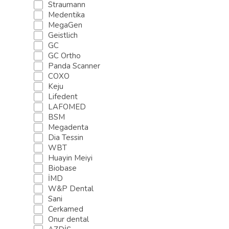
Straumann
Koferdam sistemi
Medentika
Breket sistemləri
MegaGen
Ehtiyat hissələri
Geistlich
Ortodontiya
GC
GC Ortho
Breket sistemləri
Panda Scanner
Cərrahi ucluq
COXO
Abatmentlər
Keju
Kanal alətləri
Lifedent
Abatmentlər
LAFOMED
BSM
Ehtiyat hissələri
Megadenta
Breket sistemləri
Dia Tessin
Ehtiyat hissələri
WBT
Abatmentlər
Huayin Meiyi
Fiziodispenser və Piezzo
Biobase
İMD
Terapevtik ucluq
W&P Dental
Borlar
Sani
Qoruyucu maskalar
Cerkamed
Adgeziv sistem
Onur dental
Protez materialları