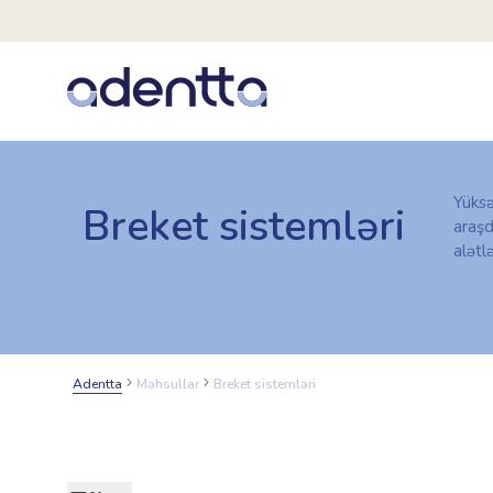
Yüks
Breket sistemləri
araşd
alətlə
Adentta
Məhsullar
Breket sistemləri