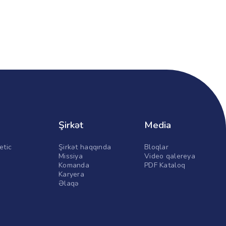
Şirkət
Media
etic
Şirkət haqqında
Bloqlar
Missiya
Video qalereya
Komanda
PDF Kataloq
Karyera
Əlaqə