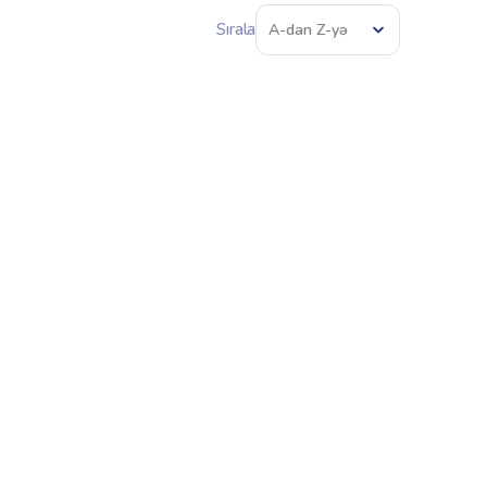
Sırala
A-dan Z-yə