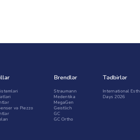
llar
Brendlər
Tədbirlər
istemləri
Straumann
International Esth
ətləri
Medentika
Days 2026
tlər
MegaGen
penser və Piezzo
Geistlich
tlər
GC
pları
GC Ortho