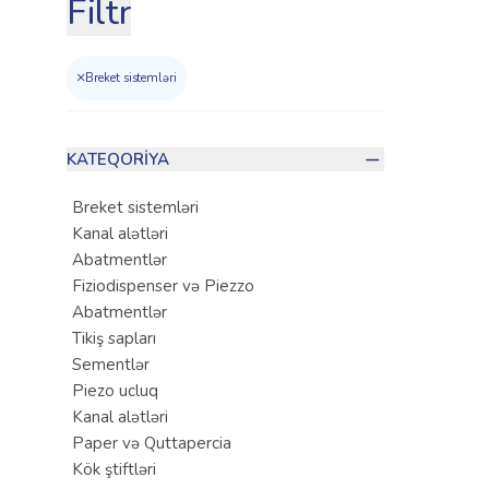
Filtr
×
Breket sistemləri
KATEQORIYA
Breket sistemləri
Kanal alətləri
Abatmentlər
Fiziodispenser və Piezzo
Abatmentlər
Tikiş sapları
Sementlər
Piezo ucluq
Kanal alətləri
Paper və Quttapercia
Kök ştiftləri