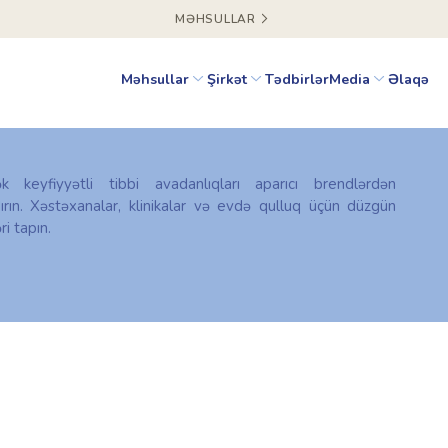
MƏHSULLAR
Məhsullar
Şirkət
Tədbirlər
Media
Əlaqə
ək keyfiyyətli tibbi avadanlıqları aparıcı brendlərdən
ırın. Xəstəxanalar, klinikalar və evdə qulluq üçün düzgün
ri tapın.