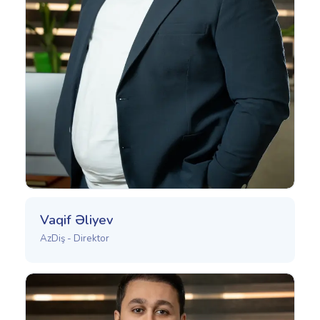
Vaqif Əliyev
AzDiş - Direktor