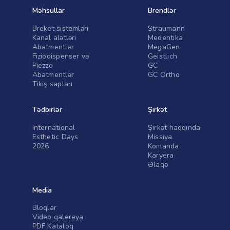
Abatmentlər
GC Ortho
Tikiş sapları
Tədbirlər
Şirkət
International
Şirkət haqqında
Esthetic Days
Missiya
2026
Komanda
Karyera
Əlaqə
Media
Bloqlar
Video qalereya
PDF Kataloq
©
2026
ADENTTA.
Bütün hüquqlar qorunur.
Tez-tez verilən suallar
Gizlilik siyasəti