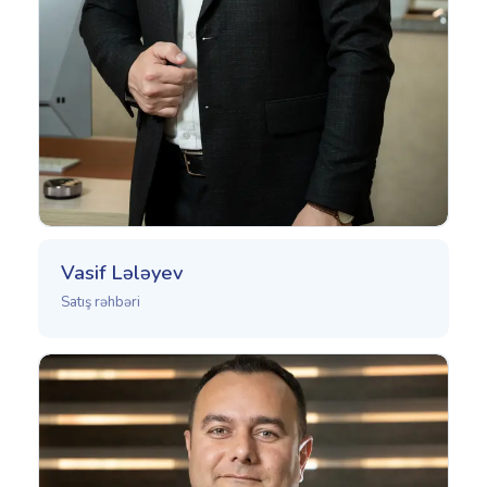
Vasif Lələyev
Satış rəhbəri