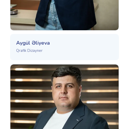
Aygül Əliyeva
Qrafik Dizayner