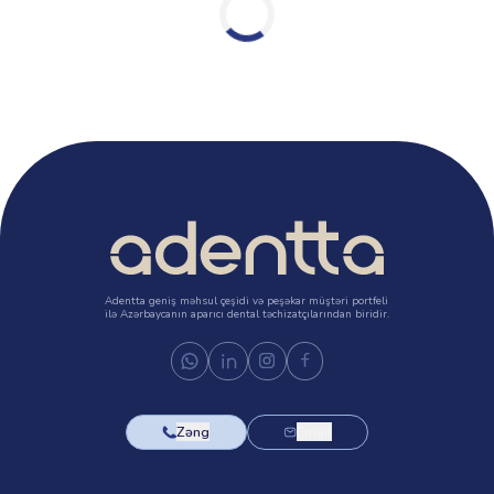
Adentta geniş məhsul çeşidi və peşəkar müştəri portfeli
ilə Azərbaycanın aparıcı dental təchizatçılarından biridir.
Zəng
Email
Məhsullar
Brendlər
Breket sistemləri
Straumann
Kanal alətləri
Medentika
Abatmentlər
MegaGen
Fiziodispenser və
Geistlich
Piezzo
GC