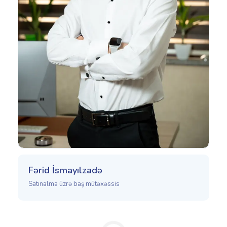
Fərid İsmayılzadə
Satınalma üzrə baş mütəxəssis