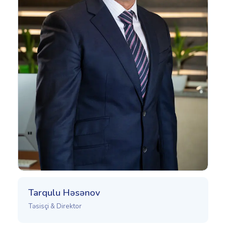
Tarqulu Həsənov
Təsisçi & Direktor