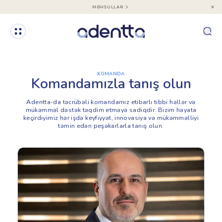
MƏHSULLAR
KOMANDA
Komandamızla tanış olun
Adentta-da təcrübəli komandamız etibarlı tibbi həllər və
mükəmməl dəstək təqdim etməyə sadiqdir. Bizim həyata
keçirdiyimiz hər işdə keyfiyyət, innovasiya və mükəmməlliyi
təmin edən peşəkarlarla tanış olun.