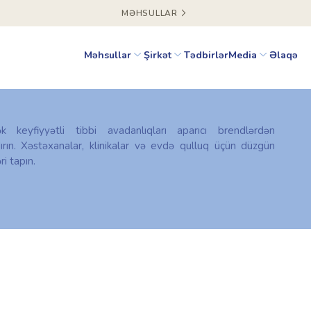
MƏHSULLAR
Məhsullar
Şirkət
Tədbirlər
Media
Əlaqə
ək keyfiyyətli tibbi avadanlıqları aparıcı brendlərdən
ırın. Xəstəxanalar, klinikalar və evdə qulluq üçün düzgün
ri tapın.