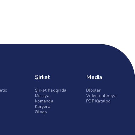
Şirkət
Media
etic
Şirkət haqqında
Bloqlar
Missiya
Video qalereya
Komanda
PDF Kataloq
Karyera
Əlaqə