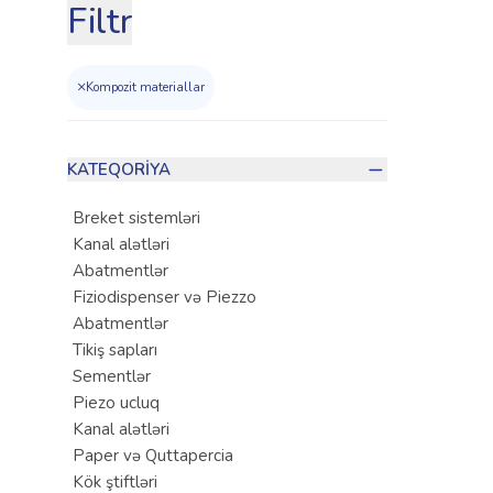
Filtr
×
Kompozit materiallar
KATEQORIYA
Breket sistemləri
Kanal alətləri
Abatmentlər
Fiziodispenser və Piezzo
Abatmentlər
Tikiş sapları
Sementlər
Piezo ucluq
Kanal alətləri
Paper və Quttapercia
Kök ştiftləri