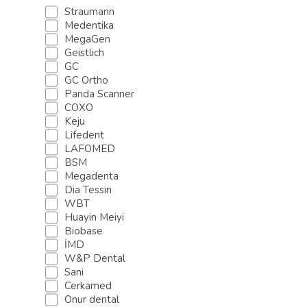
Straumann
Koferdam sistemi
Medentika
Breket sistemləri
MegaGen
Ehtiyat hissələri
Geistlich
Ortodontiya
GC
GC Ortho
Breket sistemləri
Panda Scanner
Cərrahi ucluq
COXO
Abatmentlər
Keju
Kanal alətləri
Lifedent
Abatmentlər
LAFOMED
BSM
Ehtiyat hissələri
Megadenta
Breket sistemləri
Dia Tessin
Ehtiyat hissələri
WBT
Abatmentlər
Huayin Meiyi
Fiziodispenser və Piezzo
Biobase
İMD
Terapevtik ucluq
W&P Dental
Borlar
Sani
Qoruyucu maskalar
Cerkamed
Adgeziv sistem
Onur dental