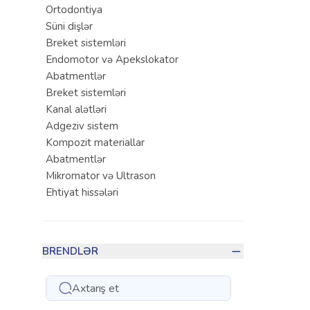
Ortodontiya
Süni dişlər
Breket sistemləri
Endomotor və Apekslokator
Abatmentlər
Breket sistemləri
Kanal alətləri
Adgeziv sistem
Kompozit materiallar
Abatmentlər
Mikromator və Ultrason
Ehtiyat hissələri
Kanal doldurucu materiallar
Turşular
Kanal doldurucu materiallar
BRENDLƏR
Kanal yumaq üçün vasitələr
Terapevtik
Qoruyucu maskalar
Kompozit materiallar