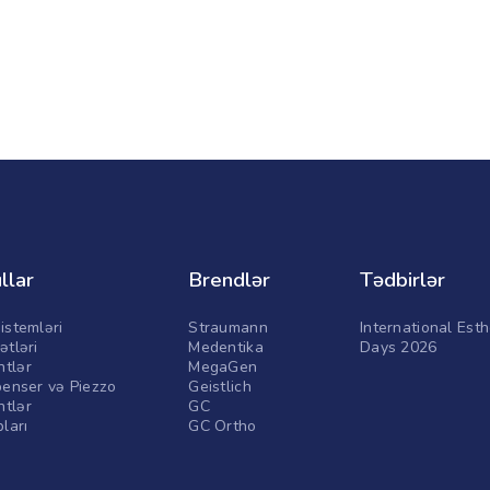
llar
Brendlər
Tədbirlər
istemləri
Straumann
International Esth
ətləri
Medentika
Days 2026
tlər
MegaGen
penser və Piezzo
Geistlich
tlər
GC
pları
GC Ortho