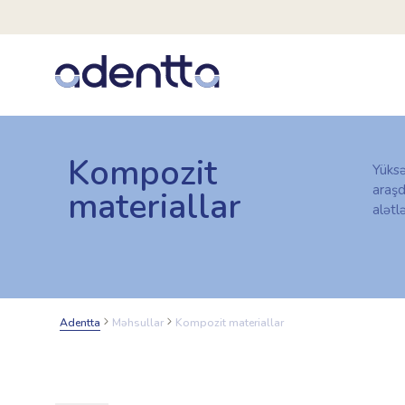
Kompozit
Yüks
araşd
materiallar
alətlə
Adentta
Məhsullar
Kompozit materiallar