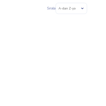
Sırala
A-dan Z-yə