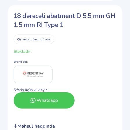
18 dərəcəli abatment D 5.5 mm GH
1.5 mm RI Type 1
Qiymet sorğusu göndər
Stoktadır
:
Brend adı
:
Sifariş üçün klikləyin
Whatsapp
Məhsul haqqında