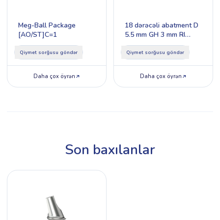
Meg-Ball Package
18 dərəcəli abatment D
[AO/ST]C=1
5.5 mm GH 3 mm RI
Type 2
Qiymet sorğusu göndər
Qiymet sorğusu göndər
Daha çox öyrən
Daha çox öyrən
Son baxılanlar