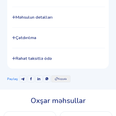
Məhsulun detalları
Çatdırılma
Rahat taksitlə ödə
Paylaş
:
Kopyala
Oxşar məhsullar