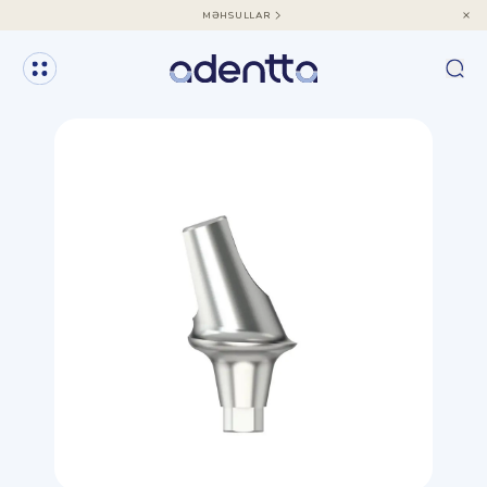
MƏHSULLAR