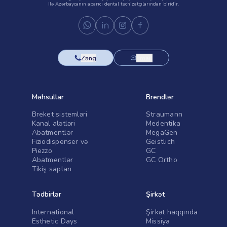
ilə Azərbaycanın aparıcı dental təchizatçılarından biridir.
Zəng
Email
Məhsullar
Brendlər
Breket sistemləri
Straumann
Kanal alətləri
Medentika
Abatmentlər
MegaGen
Fiziodispenser və
Geistlich
Piezzo
GC
Abatmentlər
GC Ortho
Tikiş sapları
Tədbirlər
Şirkət
International
Şirkət haqqında
Esthetic Days
Missiya