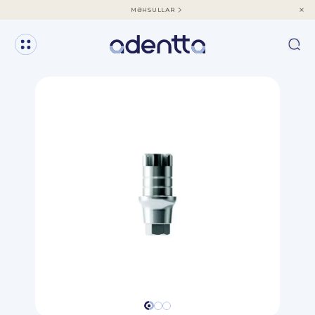
MƏHSULLAR