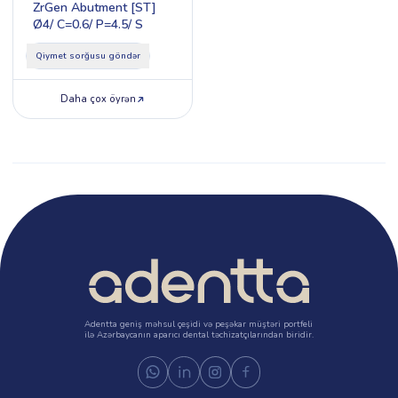
ZrGen Abutment [ST]
Ø4/ C=0.6/ P=4.5/ S
Qiymet sorğusu göndər
Daha çox öyrən
Adentta geniş məhsul çeşidi və peşəkar müştəri portfeli
ilə Azərbaycanın aparıcı dental təchizatçılarından biridir.