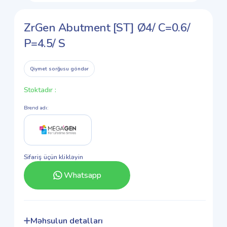
ZrGen Abutment [ST] Ø4/ C=0.6/
P=4.5/ S
Qiymet sorğusu göndər
Stoktadır
:
Brend adı
:
Sifariş üçün klikləyin
Whatsapp
Məhsulun detalları