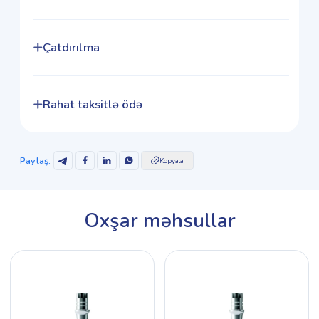
Çatdırılma
Rahat taksitlə ödə
Paylaş
:
Kopyala
Oxşar məhsullar