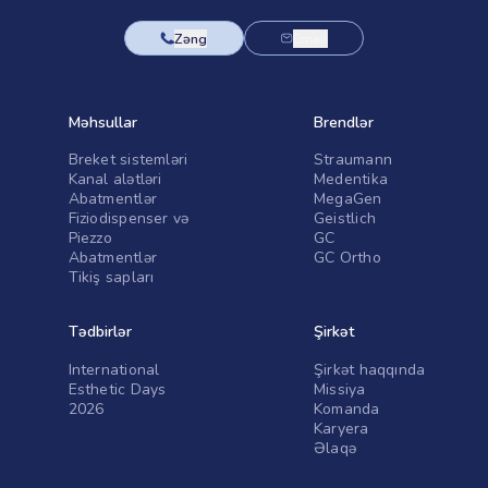
Zəng
Email
Məhsullar
Brendlər
Breket sistemləri
Straumann
Kanal alətləri
Medentika
Abatmentlər
MegaGen
Fiziodispenser və
Geistlich
Piezzo
GC
Abatmentlər
GC Ortho
Tikiş sapları
Tədbirlər
Şirkət
International
Şirkət haqqında
Esthetic Days
Missiya
2026
Komanda
Karyera
Əlaqə