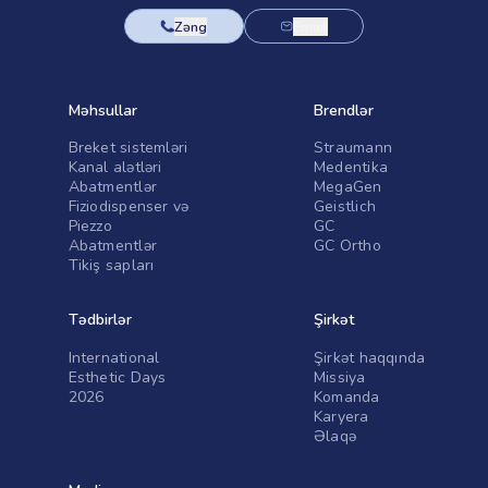
Zəng
Email
Məhsullar
Brendlər
Breket sistemləri
Straumann
Kanal alətləri
Medentika
Abatmentlər
MegaGen
Fiziodispenser və
Geistlich
Piezzo
GC
Abatmentlər
GC Ortho
Tikiş sapları
Tədbirlər
Şirkət
International
Şirkət haqqında
Esthetic Days
Missiya
2026
Komanda
Karyera
Əlaqə