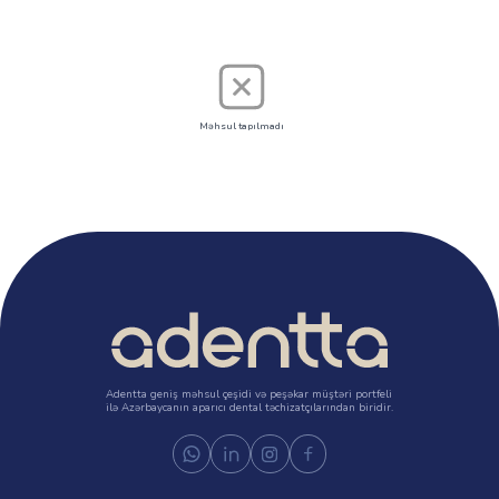
Məhsul tapılmadı
Adentta geniş məhsul çeşidi və peşəkar müştəri portfeli
ilə Azərbaycanın aparıcı dental təchizatçılarından biridir.