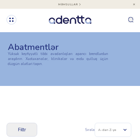
MƏHSULLAR
Abatmentlər
Yüksək keyfiyyətli tibbi avadanlıqları aparıcı brendlərdən
araşdırın. Xəstəxanalar, klinikalar və evdə qulluq üçün
düzgün alətləri tapın.
Filtr
Sırala
A-dan Z-yə