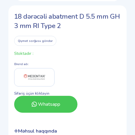
18 dərəcəli abatment D 5.5 mm GH
3 mm RI Type 2
Qiymet sorğusu göndər
Stoktadır
:
Brend adı
:
Sifariş üçün klikləyin
Whatsapp
Məhsul haqqında