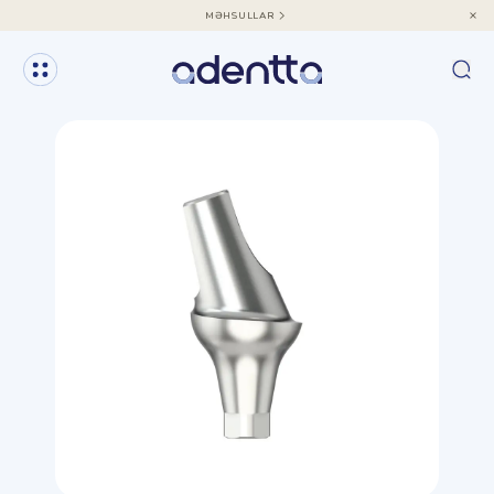
MƏHSULLAR