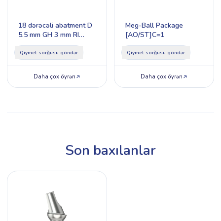
18 dərəcəli abatment D
Meg-Ball Package
5.5 mm GH 3 mm RI
[AO/ST]C=1
Type 1
Qiymet sorğusu göndər
Qiymet sorğusu göndər
Daha çox öyrən
Daha çox öyrən
Son baxılanlar