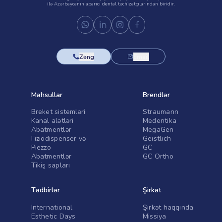
ilə Azərbaycanın aparıcı dental təchizatçılarından biridir.
Zəng
Email
Məhsullar
Brendlər
Breket sistemləri
Straumann
Kanal alətləri
Medentika
Abatmentlər
MegaGen
Fiziodispenser və
Geistlich
Piezzo
GC
Abatmentlər
GC Ortho
Tikiş sapları
Tədbirlər
Şirkət
International
Şirkət haqqında
Esthetic Days
Missiya