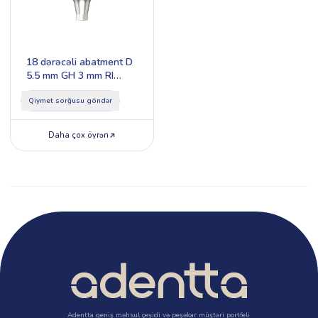
18 dərəcəli abatment D
5.5 mm GH 3 mm RI
Type 2
Qiymet sorğusu göndər
Daha çox öyrən
Adentta geniş məhsul çeşidi və peşəkar müştəri portfeli