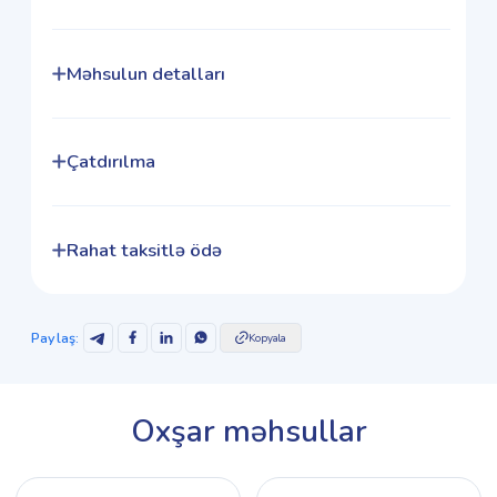
Məhsulun detalları
Çatdırılma
Rahat taksitlə ödə
Paylaş
:
Kopyala
Oxşar məhsullar