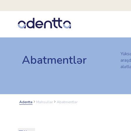
Yüks
Abatmentlər
araşd
alətlə
Adentta
Məhsullar
Abatmentlər