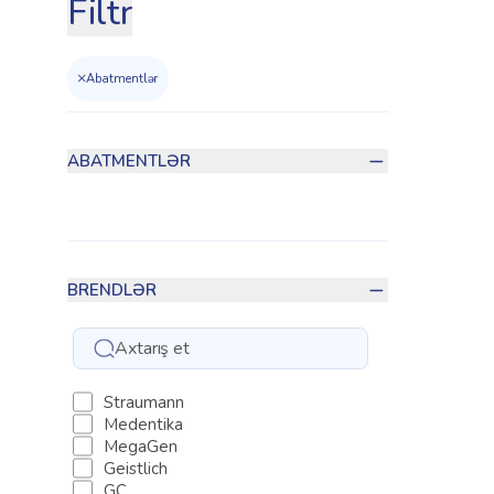
Filtr
×
Abatmentlər
ABATMENTLƏR
BRENDLƏR
Straumann
Medentika
MegaGen
Geistlich
GC