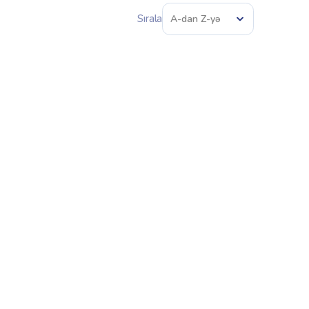
Sırala
A-dan Z-yə