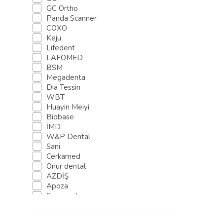
GC Ortho
Panda Scanner
COXO
Keju
Lifedent
LAFOMED
BSM
Megadenta
Dia Tessin
WBT
Huayin Meiyi
Biobase
İMD
W&P Dental
Sani
Cerkamed
Onur dental
AZDİŞ
Apoza
Sure-endo