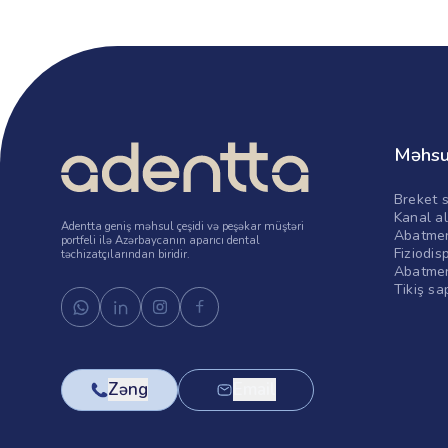
Məhsu
Breket s
Kanal al
Adentta geniş məhsul çeşidi və peşəkar müştəri
Abatmen
portfeli ilə Azərbaycanın aparıcı dental
Fiziodis
təchizatçılarından biridir.
Abatmen
Tikiş sa
Zəng
Email