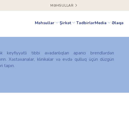
MƏHSULLAR
Məhsullar
Şirkət
Tədbirlər
Media
Əlaqə
ək keyfiyyətli tibbi avadanlıqları aparıcı brendlərdən
ırın. Xəstəxanalar, klinikalar və evdə qulluq üçün düzgün
ri tapın.