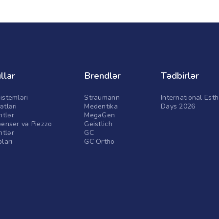
llar
Brendlər
Tədbirlər
istemləri
Straumann
International Esth
ətləri
Medentika
Days 2026
tlər
MegaGen
penser və Piezzo
Geistlich
tlər
GC
pları
GC Ortho