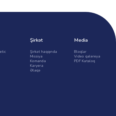
Şirkət
Media
etic
Şirkət haqqında
Bloqlar
Missiya
Video qalereya
Komanda
PDF Kataloq
Karyera
Əlaqə