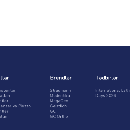
llar
Brendlər
Tədbirlər
istemləri
Straumann
International Esth
ətləri
Medentika
Days 2026
tlər
MegaGen
penser və Piezzo
Geistlich
tlər
GC
pları
GC Ortho