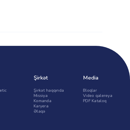
Şirkət
Media
etic
Şirkət haqqında
Bloqlar
Missiya
Video qalereya
Komanda
PDF Kataloq
Karyera
Əlaqə