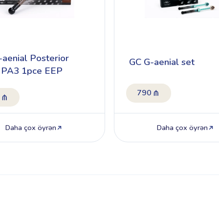
aenial Posterior
GC G-aenial set
s PA3 1pce EEP
790
Daha çox öyrən
Daha çox öyrən