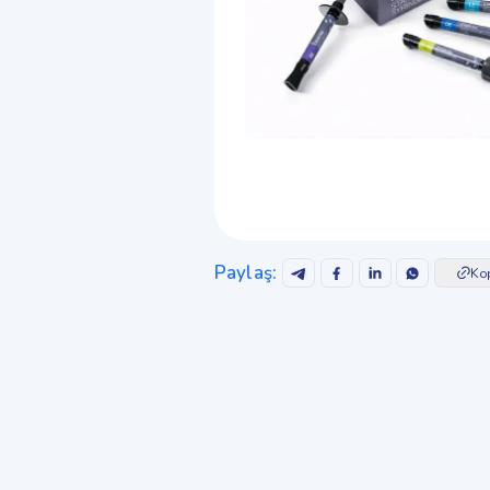
Paylaş
:
Ko