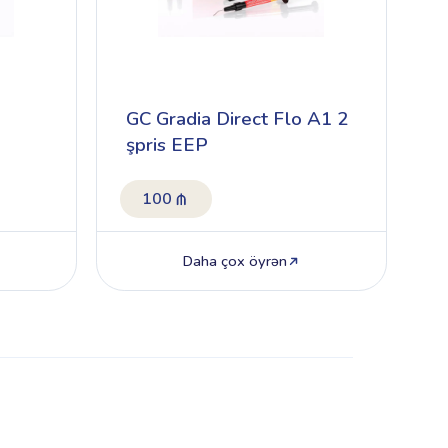
GC Gradia Direct Flo A1 2
şpris EEP
100
Daha çox öyrən