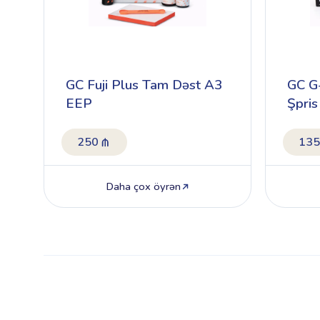
GC Fuji Plus Tam Dəst A3
GC G-
EEP
Şpri
250
135
Daha çox öyrən