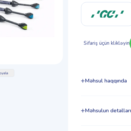
Sifariş üçün klikləyin
pyala
Məhsul haqqında
Məhsulun detallar