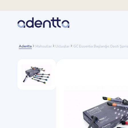
Adentta
Məhsullar
Ucluqlar
GC Essentia Başlanğıc Dəsti Şpri