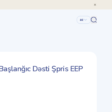
az
Başlanğıc Dəsti Şpris EEP