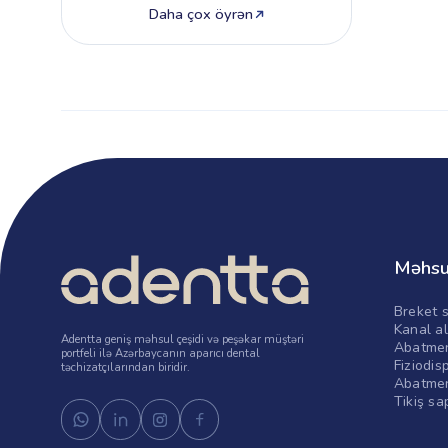
Daha çox öyrən
Məhsu
Breket s
Kanal al
Adentta geniş məhsul çeşidi və peşəkar müştəri
Abatmen
portfeli ilə Azərbaycanın aparıcı dental
Fiziodis
təchizatçılarından biridir.
Abatmen
Tikiş sa