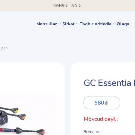
MƏHSULLAR
Məhsullar
Şirkət
Tədbirlər
Media
Əlaqə
s EEP
GC Essentia 
580
Mövcud deyil
:
Brend adı
: