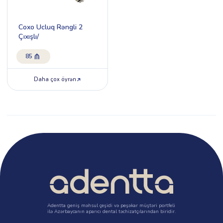
Coxo Ucluq Rəngli 2
Çıxışlı/
85
Daha çox öyrən
Adentta geniş məhsul çeşidi və peşəkar müştəri portfeli
ilə Azərbaycanın aparıcı dental təchizatçılarından biridir.