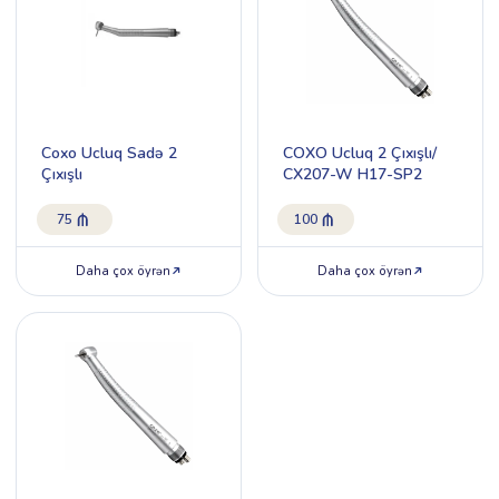
Coxo Ucluq Sadə 2
COXO Ucluq 2 Çıxışlı/
Çıxışlı
CX207-W H17-SP2
75
100
Daha çox öyrən
Daha çox öyrən