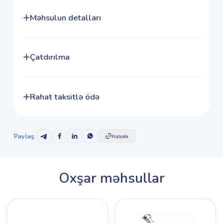
Məhsulun detalları
Çatdırılma
Rahat taksitlə ödə
Paylaş
:
Kopyala
Oxşar məhsullar