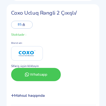
Coxo Ucluq Rəngli 2 Çıxışlı/
85
Stoktadır
:
Brend adı
:
Sifariş üçün klikləyin
Whatsapp
Məhsul haqqında