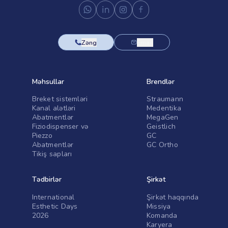
Zəng
Email
Məhsullar
Brendlər
Breket sistemləri
Straumann
Kanal alətləri
Medentika
Abatmentlər
MegaGen
Fiziodispenser və
Geistlich
Piezzo
GC
Abatmentlər
GC Ortho
Tikiş sapları
Tədbirlər
Şirkət
International
Şirkət haqqında
Esthetic Days
Missiya
2026
Komanda
Karyera