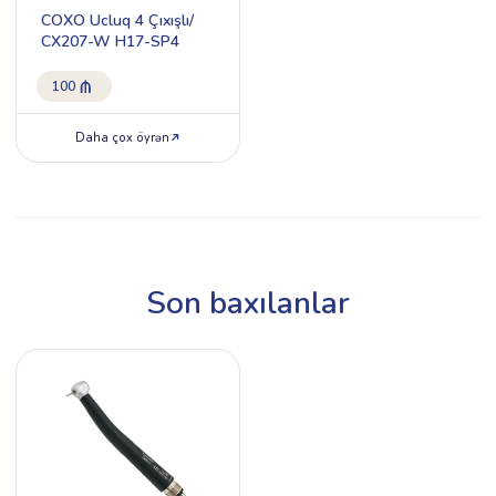
COXO Ucluq 4 Çıxışlı/
CX207-W H17-SP4
100
Daha çox öyrən
Son baxılanlar