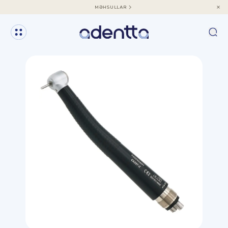
MƏHSULLAR