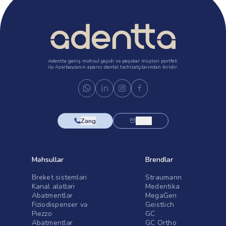
Adentta geniş məhsul çeşidi və peşəkar müştəri portfeli
ilə Azərbaycanın aparıcı dental təchizatçılarından biridir.
Zəng
Email
Məhsullar
Brendlər
Breket sistemləri
Straumann
Kanal alətləri
Medentika
Abatmentlər
MegaGen
Fiziodispenser və
Geistlich
Piezzo
GC
Abatmentlər
GC Ortho