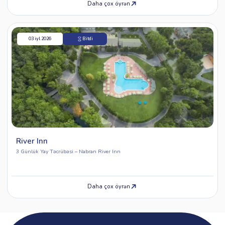
Daha çox öyrən
03 iyl 2026
Bitdi
River Inn
3 Günlük Yay Təcrübəsi – Nabran River Inn
Daha çox öyrən