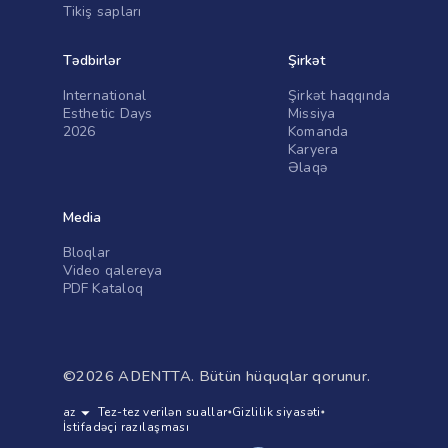
Tikiş sapları
Tədbirlər
Şirkət
International
Şirkət haqqında
Esthetic Days
Missiya
2026
Komanda
Karyera
Əlaqə
Media
Bloqlar
Video qalereya
PDF Kataloq
©
2026
ADENTTA.
Bütün hüquqlar qorunur.
Tez-tez verilən suallar
Gizlilik siyasəti
İstifadəçi razılaşması