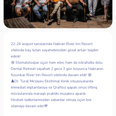
22-24 avqust tarixlərində Nabran River Inn Resort
otelində baş tutan səyahətimizdən gözəl anları təqdim
edirik!
🤩 Stomatoloqlar üçün həm elmi, həm də istirahətlə dolu
Dental Retreat səyahəti 2 gecə 3 gün boyunca Nabranın
füsunkar River Inn Resort otelində davam etdi! 🤩
👤Dr. Tural Mirzəyev Ekstrimal klinik situasiyalarda
immediat implantasiya və Qraftsız qapalı sinus liftinq
mövzularında maraqlı praktiki müzakirə apardı.
Növbəti tədbirlərimizdən xəbərdar olmaq üçün bizi
izləməyə davam edin💙