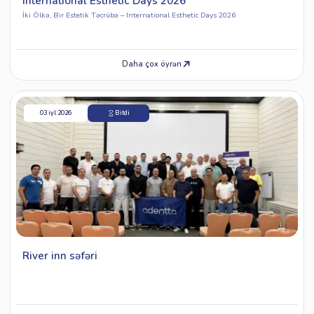
International Esthetic Days 2026
İki Ölkə, Bir Estetik Təcrübə – International Esthetic Days 2026
Daha çox öyrən
03 iyl 2026
Bitdi
River inn səfəri