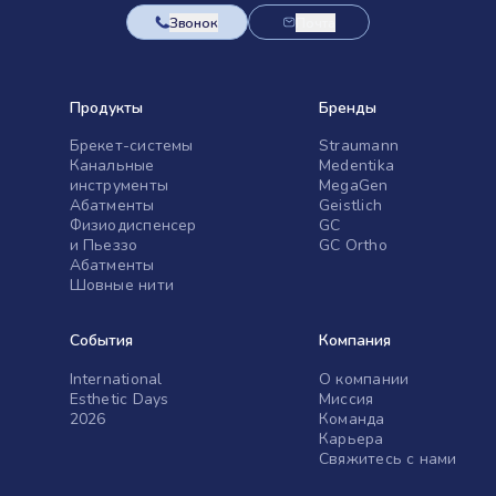
Звонок
Почта
Продукты
Бренды
Брекет-системы
Straumann
Канальные
Medentika
инструменты
MegaGen
Абатменты
Geistlich
Физиодиспенсер
GC
и Пьеззо
GC Ortho
Абатменты
Шовные нити
События
Компания
International
О компании
Esthetic Days
Миссия
2026
Команда
Карьера
Свяжитесь с нами