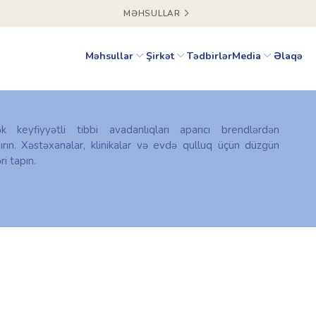
MƏHSULLAR
Məhsullar
Şirkət
Tədbirlər
Media
Əlaqə
ək keyfiyyətli tibbi avadanlıqları aparıcı brendlərdən
ırın. Xəstəxanalar, klinikalar və evdə qulluq üçün düzgün
ri tapın.