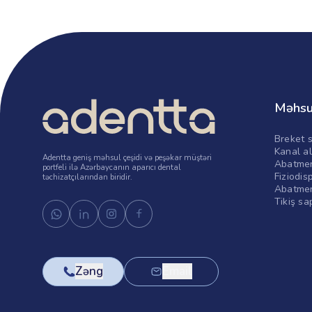
Məhsu
Breket s
Kanal al
Adentta geniş məhsul çeşidi və peşəkar müştəri
Abatmen
portfeli ilə Azərbaycanın aparıcı dental
Fiziodis
təchizatçılarından biridir.
Abatmen
Tikiş sa
Zəng
Email