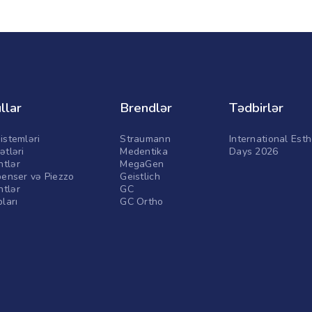
llar
Brendlər
Tədbirlər
istemləri
Straumann
International Esth
ətləri
Medentika
Days 2026
tlər
MegaGen
penser və Piezzo
Geistlich
tlər
GC
pları
GC Ortho