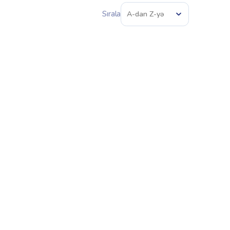
Sırala
A-dan Z-yə