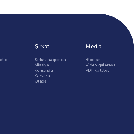
Şirkət
Media
etic
Şirkət haqqında
Bloqlar
Missiya
Video qalereya
Komanda
PDF Kataloq
Karyera
Əlaqə