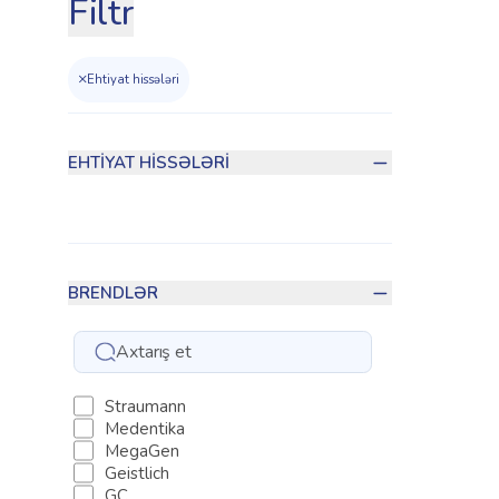
Filtr
×
Ehtiyat hissələri
EHTIYAT HISSƏLƏRI
BRENDLƏR
Straumann
Medentika
MegaGen
Geistlich
GC