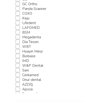
GC Ortho
Panda Scanner
COXO
Keju
Lifedent
LAFOMED
BSM
Megadenta
Dia Tessin
WBT
Huayin Meiyi
Biobase
İMD
W&P Dental
Sani
Cerkamed
Onur dental
AZDİŞ
Apoza
Sure-endo