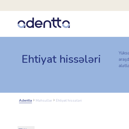
Yüks
Ehtiyat hissələri
araşd
alətlə
Adentta
Məhsullar
Ehtiyat hissələri