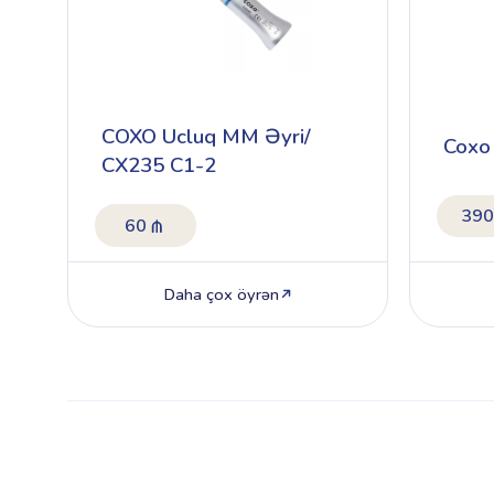
COXO Ucluq MM Əyri/
Coxo 
CX235 C1-2
390
60
Daha çox öyrən