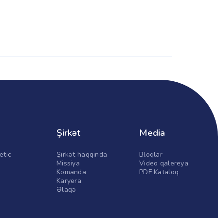
Şirkət
Media
etic
Şirkət haqqında
Bloqlar
Missiya
Video qalereya
Komanda
PDF Kataloq
Karyera
Əlaqə