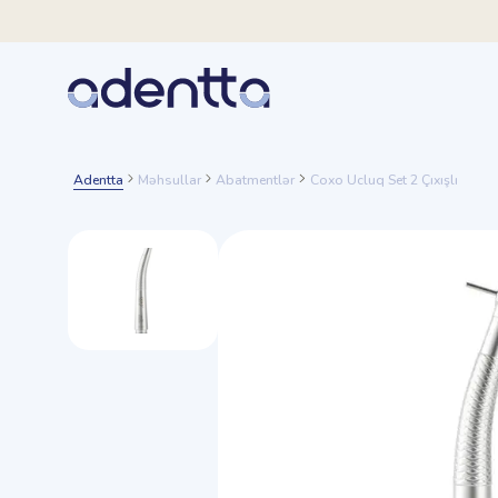
Adentta
Məhsullar
Abatmentlər
Coxo Ucluq Set 2 Çıxışlı