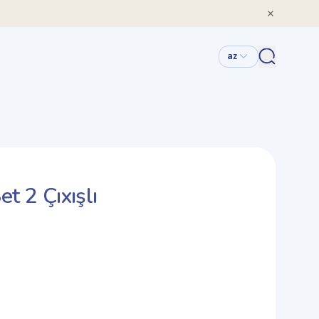
az
t 2 Çıxışlı