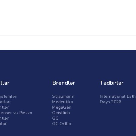
llar
Brendlər
Tədbirlər
istemləri
Straumann
International Esth
ətləri
Medentika
Days 2026
tlər
MegaGen
penser və Piezzo
Geistlich
tlər
GC
pları
GC Ortho