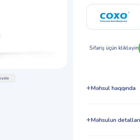
Sifariş üçün klikləyin
pyala
Məhsul haqqında
Məhsulun detallar