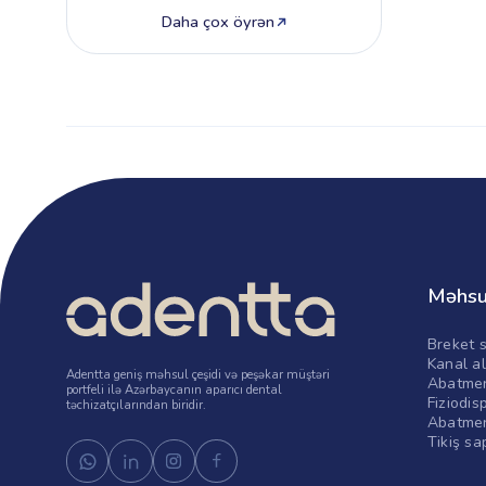
Daha çox öyrən
Məhsu
Breket s
Kanal al
Adentta geniş məhsul çeşidi və peşəkar müştəri
Abatmen
portfeli ilə Azərbaycanın aparıcı dental
Fiziodis
təchizatçılarından biridir.
Abatmen
Tikiş sa