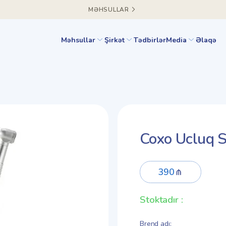
MƏHSULLAR
Məhsullar
Şirkət
Tədbirlər
Media
Əlaqə
Coxo Ucluq Se
390
Stoktadır
:
Brend adı
: